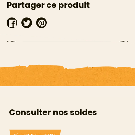
Partager ce produit
Partager
Tweeter
Épingler
sur
sur
sur
Facebook
Twitter
Pinterest
Consulter nos soldes
DÉCOUVRIR CES OFFRES