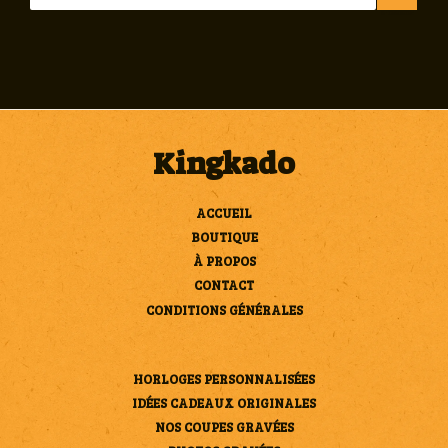
S'INSCRIRE
Kingkado
ACCUEIL
BOUTIQUE
À PROPOS
CONTACT
CONDITIONS GÉNÉRALES
HORLOGES PERSONNALISÉES
IDÉES CADEAUX ORIGINALES
NOS COUPES GRAVÉES